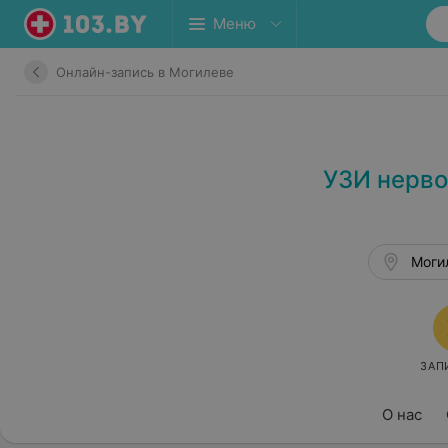
Меню
Онлайн-запись в Могилеве
УЗИ нерво
Могил
ЗАП
О нас