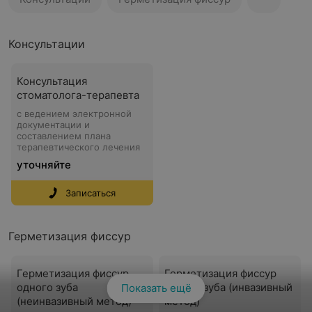
Консультации
Консультация
стоматолога-терапевта
с ведением электронной
документации и
составлением плана
терапевтического лечения
уточняйте
Записаться
Герметизация фиссур
Герметизация фиссур
Герметизация фиссур
одного зуба
одного зуба (инвазивный
Показать ещё
(неинвазивный метод)
метод)