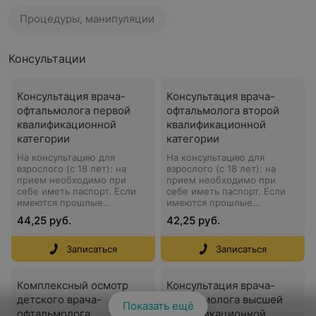
Процедуры, манипуляции
Консультации
Консультация врача-
Консультация врача-
офтальмолога первой
офтальмолога второй
квалификационной
квалификационной
категории
категории
На консультацию для
На консультацию для
взрослого (с 18 лет): на
взрослого (с 18 лет): на
прием необходимо при
прием необходимо при
себе иметь паспорт. Если
себе иметь паспорт. Если
имеются прошлые
имеются прошлые
исследования и социальные
исследования и социальные
44,25 руб.
42,25 руб.
льготы. За 10 минут до
льготы. За 10 минут до
приема нужно быть в
приема нужно быть в
клинике. Для
клинике. Для
Записаться
Записаться
подтверждения записи с
подтверждения записи с
Вами свяжется
Вами свяжется
администратор. На
администратор. На
Комплексный осмотр
Консультация врача-
консультацию для детей: на
консультацию для детей: на
детского врача-
офтальмолога высшей
прием необходимо при
прием необходимо при
Показать ещё
офтальмолога
квалификационной
себе иметь паспорт
себе иметь паспорт