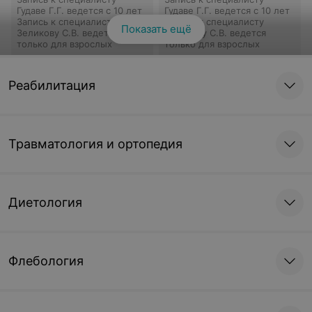
Гудаве Г.Г. ведется с 10 лет
Гудаве Г.Г. ведется с 10 лет
Запись к специалисту
Запись к специалисту
Показать ещё
Зеликову С.В. ведется
Зеликову С.В. ведется
только для взрослых
только для взрослых
35 руб.
20 руб.
Реабилитация
Записаться
Записаться
Массаж верхней
Массаж плечевого
конечности, надплечья и
сустава
Травматология и ортопедия
области лопатки
Запись к специалисту
Гудаве Г.Г. ведется с 10 лет
Запись к специалисту
Запись к специалисту
Гудаве Г.Г. ведется с 10 лет
Зеликову С.В. ведется
Запись к специалисту
Диетология
только для взрослых
Зеликову С.В. ведется
только для взрослых
25 руб.
20 руб.
Флебология
Записаться
Записаться
Массаж локтевого
Массаж лучезапястного