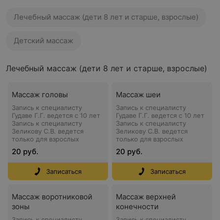
Лечебный массаж (дети 8 лет и старше, взрослые)
Детский массаж
Лечебный массаж (дети 8 лет и старше, взрослые)
Массаж головы
Массаж шеи
Запись к специалисту
Запись к специалисту
Гудаве Г.Г. ведется с 10 лет
Гудаве Г.Г. ведется с 10 лет
Запись к специалисту
Запись к специалисту
Зеликову С.В. ведется
Зеликову С.В. ведется
только для взрослых
только для взрослых
20 руб.
20 руб.
Записаться
Записаться
Массаж воротниковой
Массаж верхней
зоны
конечности
Запись к специалисту
Запись к специалисту