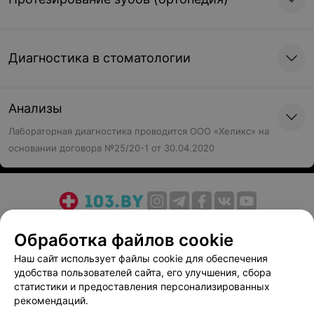
Диагностика в стоматологии
Анализы
Лабораторная диагностика проводится ООО «Хеликс» на
основании договора №25/20-1 от 30.04.2020
О проекте
Новости проекта
Размещение рекламы
Обработка файлов cookie
Медицинский маркетинг
Публичный договор
Наш сайт использует файлы cookie для обеспечения
Пользовательское соглашение
Способы оплаты
удобства пользователей сайта, его улучшения, сбора
Вакансии
Партнеры
статистики и предоставления персонализированных
рекомендаций.
Написать руководителю 103.by