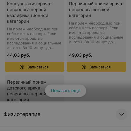
Консультация врача-
Первичный прием врача-
невролога первой
невролога высшей
квалификационной
категории
категории
На прием необходимо при
себе иметь паспорт. Если
На прием необходимо при
имеются прошлые
себе иметь паспорт. Если
исследования и социальные
имеются прошлые
льготы. За 10 минут до
исследования и социальные
приема нужно быть в
льготы. За 10 минут до
клинике. Для
приема нужно быть в
44,03 руб.
49,03 руб.
подтверждения записи с
клинике. Для
Вами свяжется
подтверждения записи с
администратор.
Вами свяжется
Записаться
Записаться
администратор.
Первичный прием
детского врача-
Показать ещё
невролога первой
категории
На прием необходимо при
себе иметь паспорт. Если
Физиотерапия
имеются прошлые
исследования и социальные
льготы. За 10 минут до
приема нужно быть в