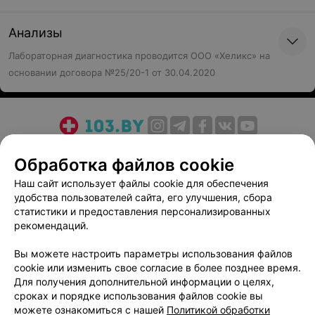
Анализы
Лабораторная диагностика проводится ООО «Хеликс» на
основании договора №25/20-1 от 30.04.2020
О проекте
Новости проекта
Размещение рекламы
Обработка файлов cookie
Медицинский маркетинг
Публичный договор
Наш сайт использует файлы cookie для обеспечения
Пользовательское соглашение
Способы оплаты
удобства пользователей сайта, его улучшения, сбора
Вакансии
Партнеры
статистики и предоставления персонализированных
рекомендаций.
Написать руководителю 103.by
Написать в поддержку
Вы можете настроить параметры использования файлов
Персональные настройки cookie
cookie или изменить свое согласие в более позднее время.
Для получения дополнительной информации о целях,
Обработка персональных данных
сроках и порядке использования файлов cookie вы
можете ознакомиться с нашей
Политикой обработки