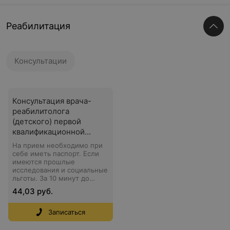
Реабилитация
Консультации
Консультация врача-
реабилитолога
(детского) первой
квалификационной
категории
На прием необходимо при
себе иметь паспорт. Если
имеются прошлые
исследования и социальные
льготы. За 10 минут до
приема нужно быть в
44,03 руб.
клинике. Для
подтверждения записи с
Вами свяжется
Записаться
администратор.