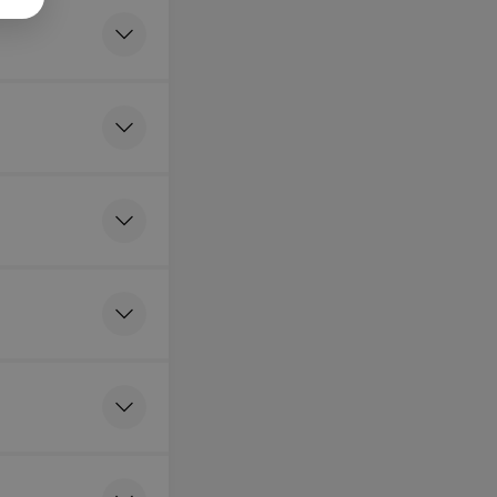
иметь: паспорт,
исследования
нтген, УЗИ,
ные заключения),
етал нужно снять
ться
убрать
ие элементы, вес
евышать 150 кг,
ые материалы
м. За 20 минут до
я нужнобыть в
сьба заранее
 визите на прием
ых людей. Для
ия записи с Вами
министратор.