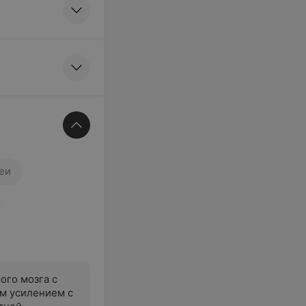
еи
ого мозга с
м усилением с