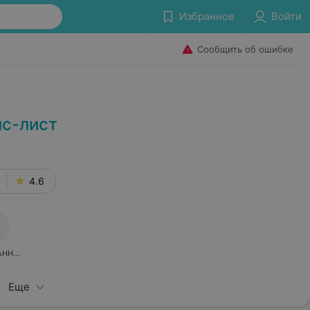
Избранное
Войти
Сообщить об ошибке
йс-лист
4.6
АННОЕ
Еще