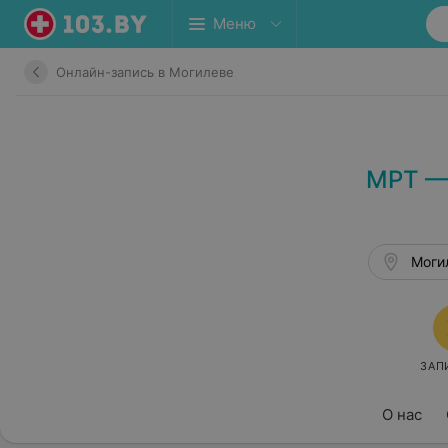
Меню
Онлайн-запись в Могилеве
МРТ — 
Могил
ЗАП
О нас