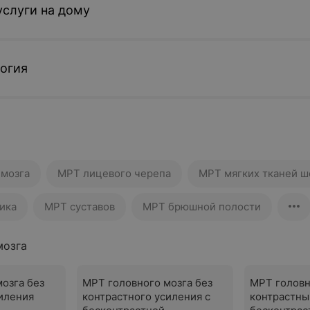
слуги на дому
огия
 мозга
МРТ лицевого черепа
МРТ мягких тканей ш
ика
МРТ суставов
МРТ брюшной полости
мозга
озга без
МРТ головного мозга без
МРТ головн
иления
контрастного усиления с
контрастны