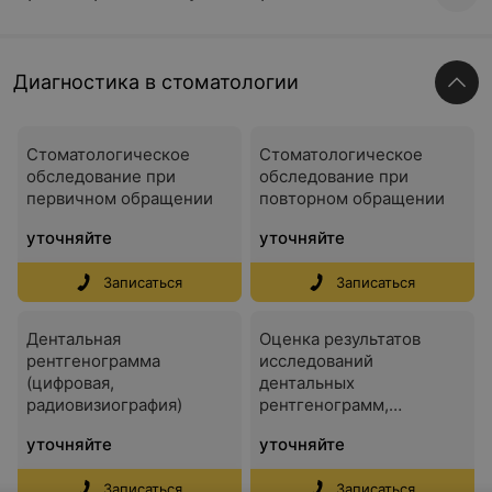
Диагностика в стоматологии
Стоматологическое
Стоматологическое
обследование при
обследование при
первичном обращении
повторном обращении
уточняйте
уточняйте
Записаться
Записаться
Дентальная
Оценка результатов
рентгенограмма
исследований
(цифровая,
дентальных
радиовизиография)
рентгенограмм,
панорамных
уточняйте
уточняйте
(ортопантомограмм),
заключений врачей-
Записаться
Записаться