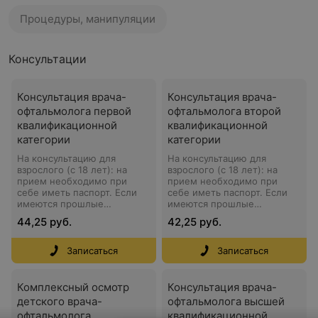
Процедуры, манипуляции
Консультации
Консультация врача-
Консультация врача-
офтальмолога первой
офтальмолога второй
квалификационной
квалификационной
категории
категории
На консультацию для
На консультацию для
взрослого (с 18 лет): на
взрослого (с 18 лет): на
прием необходимо при
прием необходимо при
себе иметь паспорт. Если
себе иметь паспорт. Если
имеются прошлые
имеются прошлые
исследования и социальные
исследования и социальные
44,25 руб.
42,25 руб.
льготы. За 10 минут до
льготы. За 10 минут до
приема нужно быть в
приема нужно быть в
клинике. Для
клинике. Для
Записаться
Записаться
подтверждения записи с
подтверждения записи с
Вами свяжется
Вами свяжется
администратор. На
администратор. На
Комплексный осмотр
Консультация врача-
консультацию для детей: на
консультацию для детей: на
детского врача-
офтальмолога высшей
прием необходимо при
прием необходимо при
офтальмолога
квалификационной
себе иметь паспорт
себе иметь паспорт