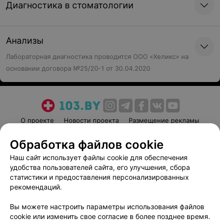
Диагностика в стоматологии
Анализы
Лабораторная диагностика проводится ООО «Хеликс» на
основании договора №25/20-1 от 30.04.2020
О проекте
Новости проекта
Размещение рекламы
Медицинский маркетинг
Публичный договор
Обработка файлов cookie
Пользовательское соглашение
Способы оплаты
Наш сайт использует файлы cookie для обеспечения
Вакансии
Партнеры
удобства пользователей сайта, его улучшения, сбора
Написать руководителю 103.by
статистики и предоставления персонализированных
рекомендаций.
Написать в поддержку
Персональные настройки cookie
Вы можете настроить параметры использования файлов
cookie или изменить свое согласие в более позднее время.
Обработка персональных данных