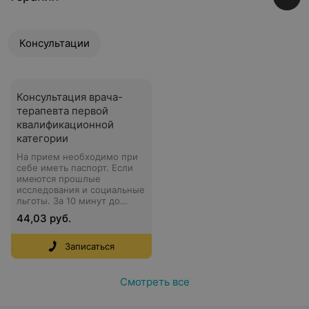
Консультации
Консультация врача-
терапевта первой
квалификационной
категории
На прием необходимо при
себе иметь паспорт. Если
имеются прошлые
исследования и социальные
льготы. За 10 минут до
приема нужно быть в
44,03 руб.
клинике. Для
подтверждения записи с
Вами свяжется
Записаться
администратор.
Смотреть все