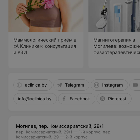
Маммологический приём в
Магнитотерапия в
«А Клинике»: консультация
Могилеве: возможн
и УЗИ
физиотерапевтичес
метода
aclinica.by
Telegram
Instagram
info@aclinica.by
Facebook
Pinterest
Могилев, пер. Комиссариатский, 29/1
пер. Комиссариатский, 29/1 — 1-й корпус; пер.
Комиссариатский, 29 — 2-й корпус