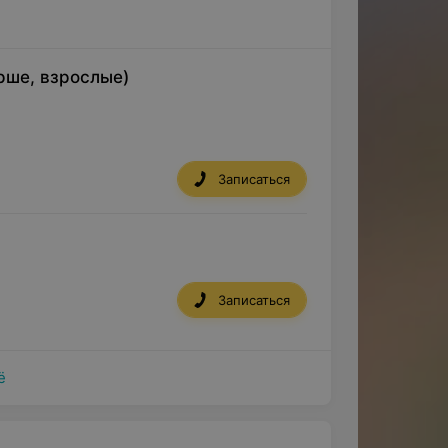
рше, взрослые)
Записаться
Записаться
ё