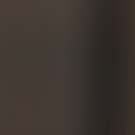
3 фото
193 отзыва
смотреть
Почитать