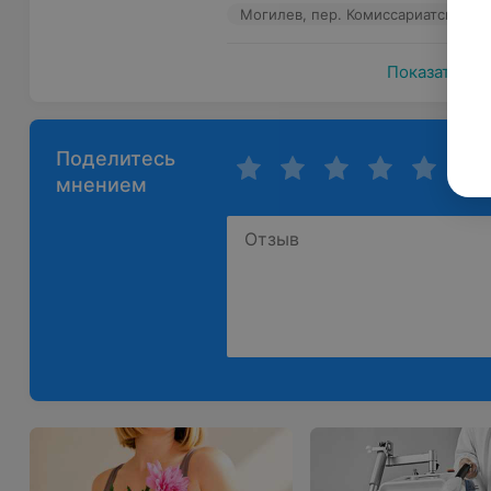
Могилев, пер. Комиссариатский, 2
Показать ещ
Поделитесь
мнением