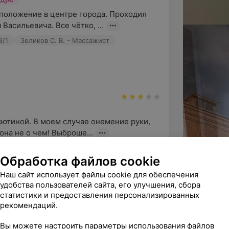
положение в центре города. Проходил 
Васильевича. Все чётко, ...
9/1
Зеликов С. В. - Массажист
сютиной. В моем случае онемение руки, 
она не о чем! Выброше...
9/1
Пасютина Л. И. - Невролог
Обработка файлов cookie
Наш сайт использует файлы cookie для обеспечения
удобства пользователей сайта, его улучшения, сбора
статистики и предоставления персонализированных
рекомендаций.
ь и очень рекомендую врача УЗД - 
ч с богатейшим опытом, знани...
Вы можете настроить параметры использования файлов