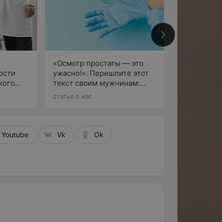
5
«Осмотр простаты — это
ости
ужасно!». Перешлите этот
кого
текст своим мужчинам:
По
врачи о важных ежегодных
статья о нас
исследованиях
Youtube
Vk
Ok