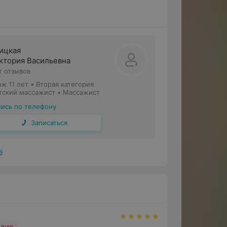
ицкая
ктория Васильевна
т отзывов
аж 11 лет
•
Вторая категория
тский массажист • Массажист
пись по телефону
Записаться
ё
ндую