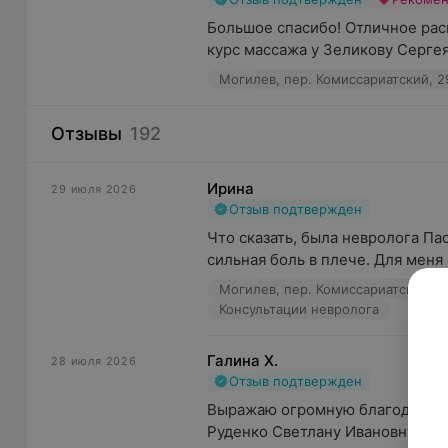
Большое спасибо! Отличное рас
курс массажа у Зеликову Сергея 
Могилев, пер. Комиссариатский, 2
Отзывы
192
Ирина
29 июля 2026
Отзыв подтвержден
Что сказать, была невролога Па
сильная боль в плече. Для меня 
Могилев, пер. Комиссариатский, 2
Консультации невролога
Галина Х.
28 июля 2026
Отзыв подтвержден
Выражаю огромную благодарност
Руденко Светлану Ивановну. Вра