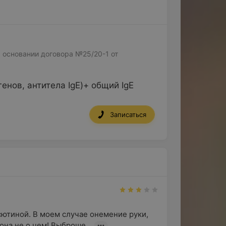
 основании договора №25/20-1 от
енов, антитела IgE)+ общий IgE
Записаться
сютиной. В моем случае онемение руки, 
она не о чем! Выброше...