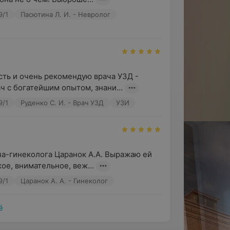
9/1
Пасютина Л. И. - Невролог
ь и очень рекомендую врача УЗД - 
ч с богатейшим опытом, знани...
9/1
Руденко С. И. - Врач УЗД
УЗИ
ача-гинеколога Царанок А.А. Выражаю ей 
ое, внимательное, веж...
9/1
Царанок А. А. - Гинеколог
ё