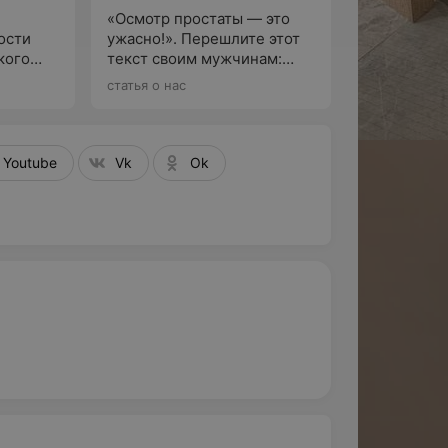
«Осмотр простаты — это
ости
ужасно!». Перешлите этот
кого
текст своим мужчинам:
По
врачи о важных ежегодных
статья о нас
исследованиях
Youtube
Vk
Ok